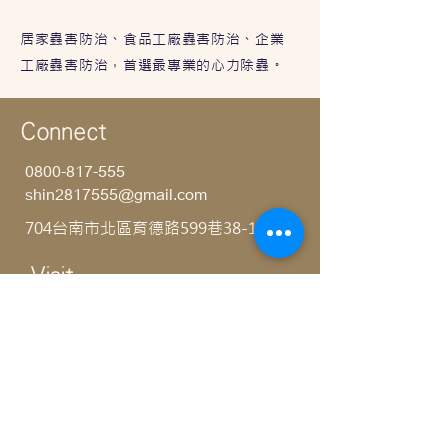
居家蟲害防治、食品工廠蟲害防治、企業
工廠蟲害防治，首選最專業的心力除蟲。
Connect
0800-817-555
shin2817555@gmail.com
704台南市北區育德路599巷38-1號
Visit
上午9:00 - 下午8:00 (不分平假日)
服務專線：0800-817-555
害蟲終結者
心力公司提供專業勘查、諮詢與防治
服務，項目包含白蟻、蟑螂、螞蟻、