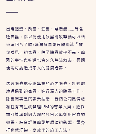
出現蟑螂、跳蚤、蛀蟲、裝潢蟲……等各
種害蟲，你以為使用殺蟲劑攻擊就可以結
束這回合了嗎?噴灑殺蟲劑只能消滅「被
你看見」的害蟲，除了除蟲效率不高，藥
劑的毒性與味道也會久久無法散去，長期
使用可能造成家人的健康危害。
居家除蟲就交給專業的心力除蟲，針對環
境裡遇到的害蟲，進行深入的除蟲工作，
除蟲消毒是門專業技術，我們公司具備總
和性有害生物管理IPM的專業人員，施作
前計算藥劑對人體的危害及藥劑對害蟲的
效果，綜合評估藥劑對環境的影響，量身
打造低汙染、高效率的施工方法。