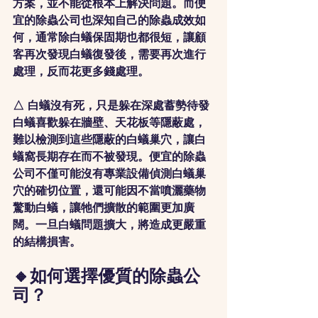
方案，並不能從根本上解決問題。而便
宜的除蟲公司也深知自己的除蟲成效如
何，通常除白蟻保固期也都很短，讓顧
客再次發現白蟻復發後，需要再次進行
處理，反而花更多錢處理。
△ 白蟻沒有死，只是躲在深處蓄勢待發
白蟻喜歡躲在牆壁、天花板等隱蔽處，
難以檢測到這些隱蔽的白蟻巢穴，讓白
蟻窩長期存在而不被發現。便宜的除蟲
公司不僅可能沒有專業設備偵測白蟻巢
穴的確切位置，還可能因不當噴灑藥物
驚動白蟻，讓牠們擴散的範圍更加廣
闊。一旦白蟻問題擴大，將造成更嚴重
的結構損害。
🔸如何選擇優質的除蟲公
司？