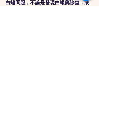
白蟻問題，不論是發現白蟻藥除蟲，或
是新裝潢完要預防，白蟻媽媽都能鼎力
協助您，讓您不再擔心蟲蟲危機！白蟻
媽媽，是最值得您信賴的居家無蟲守護
者！
Line官方帳號搜尋：心力除蟲
心力除蟲專屬LINE @：@ss2817555
服務專線：0800-817-555
專業技術人員：李家凱 0928714790
專業技術人員：沈祺恩 0989695645
查看全部
最新文章