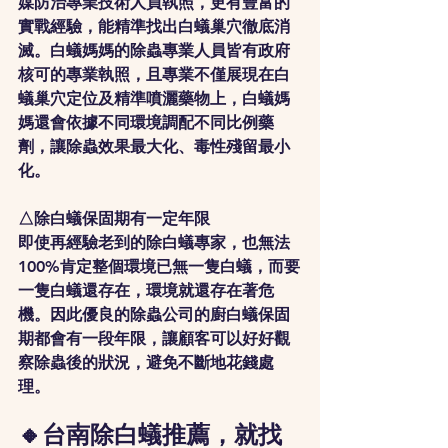
媒防治專業技術人員執照，更有豐富的
實戰經驗，能精準找出白蟻巢穴徹底消
滅。白蟻媽媽的除蟲專業人員皆有政府
核可的專業執照，且專業不僅展現在白
蟻巢穴定位及精準噴灑藥物上，白蟻媽
媽還會依據不同環境調配不同比例藥
劑，讓除蟲效果最大化、毒性殘留最小
化。
△除白蟻保固期有一定年限
即使再經驗老到的除白蟻專家，也無法
100%肯定整個環境已無一隻白蟻，而要
一隻白蟻還存在，環境就還存在著危
機。因此優良的除蟲公司的廚白蟻保固
期都會有一段年限，讓顧客可以好好觀
察除蟲後的狀況，避免不斷地花錢處
理。
🔸台南除白蟻推薦，就找