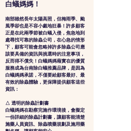
白蟻媽媽！
南部雖然長年太陽高照，但梅雨季、颱
風季卻也是不容小覷地狂暴！許多顧客
正是在此兩季節被白蟻入侵，焦急地到
處尋找可靠的除蟲公司，在心急的情形
下，顧客可能會忽略掉許多除蟲公司應
該要具備的資訊與挑選時的注意事項，
反而得不償失！白蟻媽媽藉實在的優質
服務成為台南除白蟻推薦品牌，是因為
白蟻媽媽承諾，不僅要給顧客最好、最
有效的除蟲體驗，更保障提供顧客這些
資訊：
△ 透明的除蟲計劃書
白蟻媽媽在勘察完施作環境後，會擬定
一份詳細的除蟲計劃書，讓顧客能清楚
施藥人員資訊、除蟲噴藥規劃及施用藥