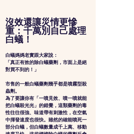
沒效還讓災情更慘
重：千萬別自己處理
白蟻！
白蟻媽媽老實跟大家說：
「真正有效的除白蟻藥劑，市面上是絕
對買不到的！」
市售的一般白蟻藥劑幾乎都是噴霧型殺
蟲劑。
為了要讓你有「一噴見效、噴一噴就能
把白蟻殺光光」的錯覺，這類藥劑的毒
性往往很強、味道帶有刺激性，在空氣
中揮發速度也很快。雖然的確能噴死一
部分白蟻，但白蟻數量成千上萬、移動