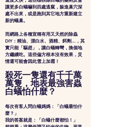
速度又快，這些標榜除白蟻的藥劑反會
讓更多白蟻嚇到四處逃竄，躲進巢穴深
處不出來，或是跑到其它地方重新建立
新的蟻巢。
而網路上各種宣稱有用又天然的除蟲
DIY：精油、漂白水、酒精、餌劑...，其
實只能「驅趕」，讓白蟻轉彎，換個地
方繼續吃。這些偏方根本沒有效果，災
情還可能會因此雪上加霜！
殺死一隻還有千千萬
萬隻，地表最強害蟲
白蟻怕什麼？
每次有客人問白蟻媽媽：「白蟻最怕什
麼？」
我的答案就是：「白蟻什麼都怕！」
想想看：這麼低調又怕光的生物，平常