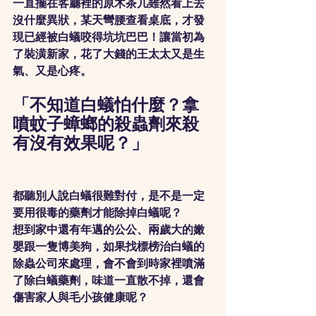
一直擺在客廳裡的原木茶几雖然看上去
沒什麼異狀，某天彎腰查看桌底，才發
現已經被白蟻咬得坑坑巴巴！讓當初為
了裝潢新家，花了大錢的王太太又是生
氣、又是心疼。
「不知道白蟻怕什麼？拿
噴蚊子蟑螂的殺蟲劑來殺
有沒有效果呢？」
都聽別人說白蟻很難對付，是不是一定
要用很毒的藥劑才能除掉白蟻呢？
想到家中還有年邁的公公、兩歲大的嫩
嬰跟一隻博美狗，如果找標榜治白蟻的
除蟲公司來處理，會不會到時家裡噴滿
了除白蟻藥劑，味道一直散不掉，還會
傷害家人與毛小孩健康呢？