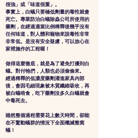
很強」或「味道很重」。
事實上，白蟻只要極低劑量的毒性就會
死亡。專業防治白蟻除蟲公司所使用的
藥劑，在經過適當比例稀釋後幾乎沒有
任何味道，對人體和寵物來說毒性非常
非常低。是沒有安全疑慮，可以放心在
家裡施作的工程喔！
做得這麼徹底，就是為了避免打擾到白
蟻。對付牠們，人類也必須偷偷來。
經過稀釋的低濃度藥劑灌進家具內部
後，會因毛細現象被木質纖維吸收，再
被白蟻啃食，吃下藥劑沒多久白蟻就會
中毒死去。
雖然整個過程需要花上數天時間，卻能
在不驚動蟻群的情況下全面殲滅整窩
蟻！