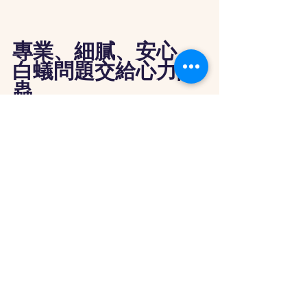
專業、細膩、安心，
白蟻問題交給心力除
蟲
在防治白蟻專業上，白蟻媽媽擁有超過
三十年的從業經驗。
採用沿襲自日本的防治工法，施作細
膩、免拆裝潢。
無臭無毒的進口高品質藥劑，持效長久
且對人體無害，是您除白蟻的最佳服務
選擇！
家中發現白蟻蹤跡，或是懷疑有白蟻躲
藏卻苦尋無果？
請立即與我們聯繫，專業人員將快速到