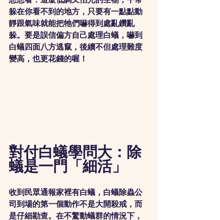
躲在你看不到的地方，只要有一點點動
靜跟氣味就能把牠們嚇得到處亂鑽亂
躲。要是誤信偏方自己處理白蟻，嚇到
白蟻四面八方逃竄，後續不但處理難度
變高，也更花錢的喔！
對付白蟻學問大：除
蟻是一門「細活」
收到民眾通報家裡有白蟻，白蟻除蟲公
司到場的第一個動作不是大開殺戒，而
是仔細勘查。在不驚動蟻群的情況下，